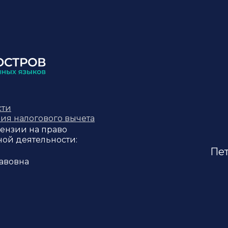
сти
ия налогового вычета
ензии на право
ной деятельности:
Пет
авовна