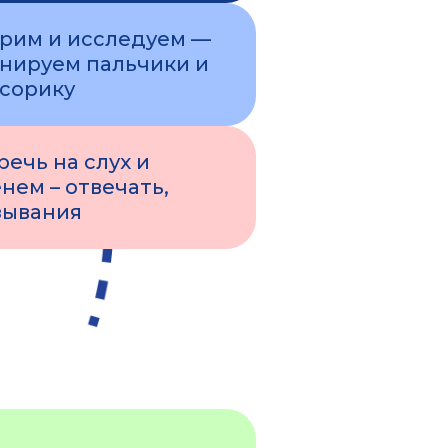
рим и исследуем —
нируем пальчики и
сорику
ечь на слух и
нем – отвечать,
зывания